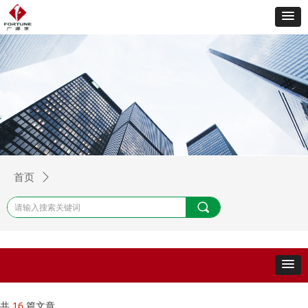
首页
ꄲ
끠
共
16
篇文章