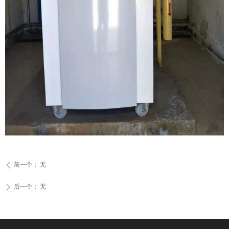
前一个：
无
ꄴ
后一个：
无
ꄲ