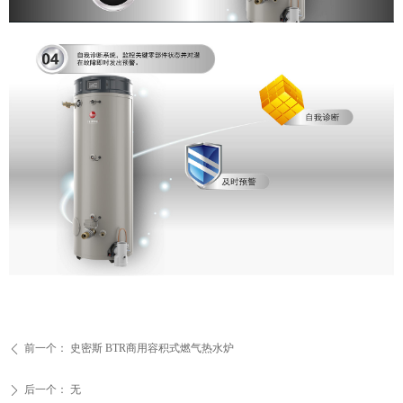
前一个：
史密斯 BTR商用容积式燃气热水炉
ꄴ
后一个：
无
ꄲ