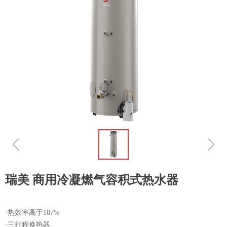
ꁆ
ꁇ
瑞美 商用冷凝燃气容积式热水器
·热效率高于107%
·三行程换热器