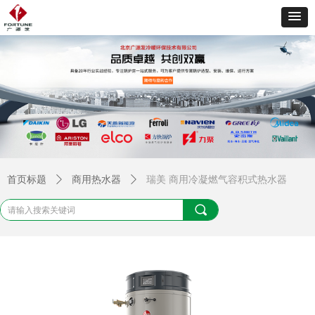
首页标题
ꄲ
商用热水器
ꄲ
瑞美 商用冷凝燃气容积式热水器
끠