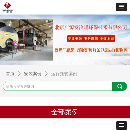
首页
ꄲ
安装案例
ꄲ
运行托管案例
끠
全部案例